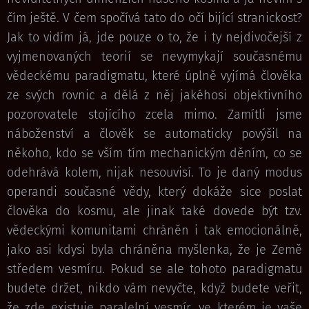
čím ještě. V čem spočívá tato do očí bijící stranickost?
Jak to vidím já, jde pouze o to, že i ty nejdivočejší z
vyjmenovaných teorií se nevymykají současnému
vědeckému paradigmatu, které úplně vyjímá člověka
ze svých rovnic a dělá z něj jakéhosi objektivního
pozorovatele stojícího zcela mimo. Zamítli jsme
náboženství a člověk se automaticky povýšil na
někoho, kdo se vším tím mechanickým děním, co se
odehrává kolem, nijak nesouvisí. To je daný modus
operandi současné vědy, který dokáže sice poslat
člověka do kosmu, ale jinak také dovede být tzv.
vědeckými komunitami chráněn i tak emocionálně,
jako asi kdysi byla chráněna myšlenka, že je Země
středem vesmíru. Pokud se ale tohoto paradigmatu
budete držet, nikdo vám nevyčte, když budete veřit,
že zde existuje paralelní vesmír, ve kterém je vaše