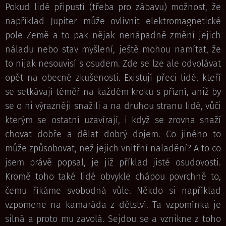
Pokud lidé připustí (třeba pro zábavu) možnost, že
například Jupiter může ovlivnit elektromagnetické
pole Země a to pak nějak nenápadně změní jejich
náladu nebo stav myšlení, ještě mohou namítat, že
to nijak nesouvisí s osudem. Zde se lze ale odvolávat
opět na obecné zkušenosti. Existují přeci lidé, kteří
se setkávají téměř na každém kroku s přízní, aniž by
se o ni výrazněji snažili a na druhou stranu lidé, vůči
kterým se ostatní uzavírají, i když se zrovna snaží
chovat dobře a dělat dobrý dojem. Co jiného to
může způsobovat, než jejich vnitřní naladění? A to co
jsem právě popsal, je již příklad jisté osudovosti.
Kromě toho také lidé obvykle chápou povrchně to,
čemu říkáme svobodná vůle. Někdo si například
vzpomene na kamaráda z dětství. Ta vzpomínka je
silná a proto mu zavolá. Sejdou se a vznikne z toho