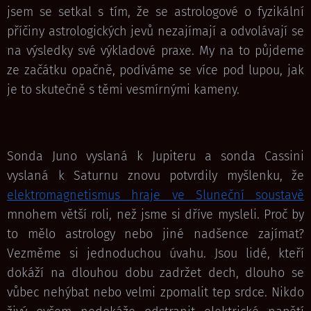
jsem se setkal s tím, že se astrologové o fyzikální
příčiny astrologických jevů nezajímají a odvolávají se
na výsledky své výkladové praxe. My na to půjdeme
ze začátku opačně, podíváme se více pod lupou, jak
je to skutečně s těmi vesmírnými kameny.
Sonda Juno vyslaná k Jupiteru a sonda Cassini
vyslaná k Saturnu znovu potvrdily myšlenku, že
elektromagnetismus hraje ve Sluneční soustavě
mnohem větší roli, než jsme si dříve mysleli. Proč by
to mělo astrology nebo jiné nadšence zajímat?
Vezměme si jednoduchou úvahu. Jsou lidé, kteří
dokáží na dlouhou dobu zadržet dech, dlouho se
vůbec nehýbat nebo velmi zpomalit tep srdce. Nikdo