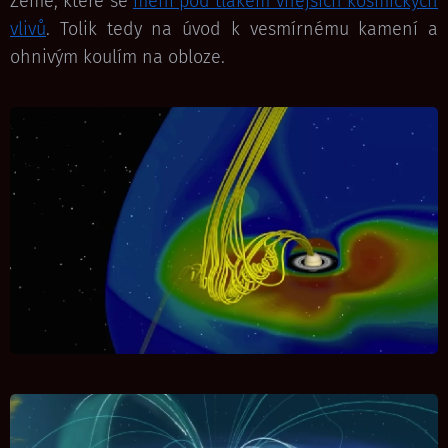
Země, které se
mění pod tlakem vnějších kosmických
vlivů
. Tolik tedy na úvod k vesmírnému kamení a
ohnivým koulím na obloze.