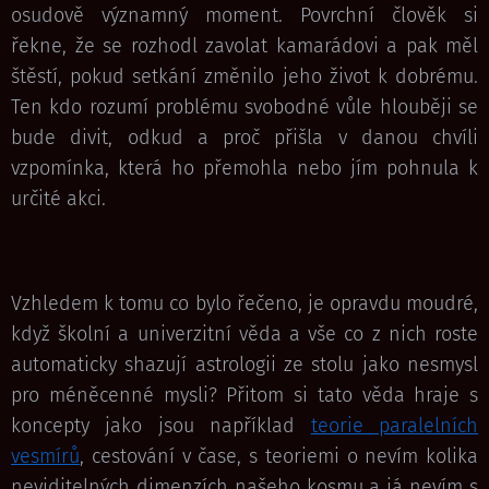
osudově významný moment. Povrchní člověk si
řekne, že se rozhodl zavolat kamarádovi a pak měl
štěstí, pokud setkání změnilo jeho život k dobrému.
Ten kdo rozumí problému svobodné vůle hlouběji se
bude divit, odkud a proč přišla v danou chvíli
vzpomínka, která ho přemohla nebo jím pohnula k
určité akci.
Vzhledem k tomu co bylo řečeno, je opravdu moudré,
když školní a univerzitní věda a vše co z nich roste
automaticky shazují astrologii ze stolu jako nesmysl
pro méněcenné mysli? Přitom si tato věda hraje s
koncepty jako jsou například
teorie paralelních
vesmírů
, cestování v čase, s teoriemi o nevím kolika
neviditelných dimenzích našeho kosmu a já nevím s