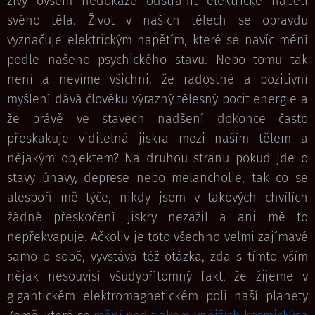
živý ovšem nedokáže odstranit elektrické napětí
svého těla. Život v našich tělech se opravdu
vyznačuje elektrickým napětím, které se navíc mění
podle našeho psychického stavu. Nebo tomu tak
není a nevíme všichni, že radostné a pozitivní
myšlení dává člověku výrazný tělesný pocit energie a
že právě ve stavech nadšení dokonce často
přeskakuje viditelná jiskra mezi naším tělem a
nějakým objektem? Na druhou stranu pokud jde o
stavy únavy, deprese nebo melancholie, tak co se
alespoň mě týče, nikdy jsem v takových chvílích
žádné přeskočení jiskry nezažil a ani mě to
nepřekvapuje. Ačkoliv je toto všechno velmi zajímavé
samo o sobě, vyvstává též otázka, zda s tímto vším
nějak nesouvisí všudypřítomný fakt, že žijeme v
gigantickém elektromagnetickém poli naší planety